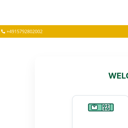
+4915792802002
WELC