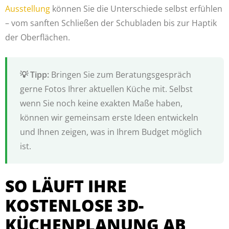
Ausstellung
können Sie die Unterschiede selbst erfühlen
– vom sanften Schließen der Schubladen bis zur Haptik
der Oberflächen.
Bringen Sie zum Beratungsgespräch
gerne Fotos Ihrer aktuellen Küche mit. Selbst
wenn Sie noch keine exakten Maße haben,
können wir gemeinsam erste Ideen entwickeln
und Ihnen zeigen, was in Ihrem Budget möglich
ist.
SO LÄUFT IHRE
KOSTENLOSE 3D-
KÜCHENPLANUNG AB