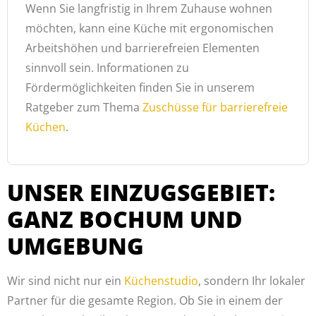
Wenn Sie langfristig in Ihrem Zuhause wohnen
möchten, kann eine Küche mit ergonomischen
Arbeitshöhen und barrierefreien Elementen
sinnvoll sein. Informationen zu
Fördermöglichkeiten finden Sie in unserem
Ratgeber zum Thema
Zuschüsse für barrierefreie
Küchen
.
UNSER EINZUGSGEBIET:
GANZ BOCHUM UND
UMGEBUNG
Wir sind nicht nur ein
Küchenstudio
, sondern Ihr lokaler
Partner für die gesamte Region. Ob Sie in einem der