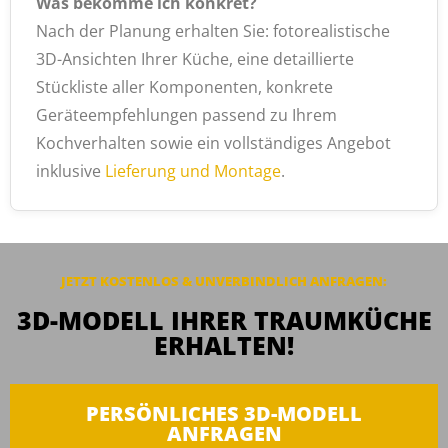
Was bekomme ich konkret?
Nach der Planung erhalten Sie: fotorealistische
3D-Ansichten Ihrer Küche, eine detaillierte
Stückliste aller Komponenten, konkrete
Geräteempfehlungen passend zu Ihrem
Kochverhalten sowie ein vollständiges Angebot
inklusive
Lieferung und Montage
.
JETZT KOSTENLOS & UNVERBINDLICH ANFRAGEN:
3D-MODELL IHRER TRAUMKÜCHE
ERHALTEN!
PERSÖNLICHES 3D-MODELL
ANFRAGEN