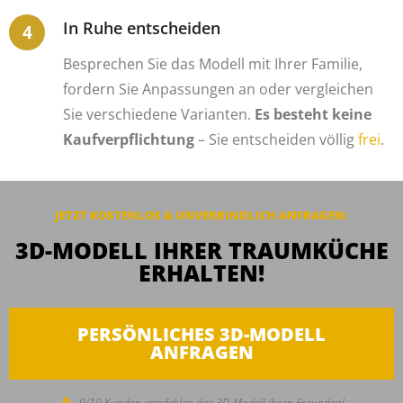
In Ruhe entscheiden
Besprechen Sie das Modell mit Ihrer Familie,
fordern Sie Anpassungen an oder vergleichen
Sie verschiedene Varianten.
Es besteht keine
Kaufverpflichtung
– Sie entscheiden völlig
frei
.
JETZT KOSTENLOS & UNVERBINDLICH
ANFRAGEN
:
3D-MODELL IHRER TRAUMKÜCHE
ERHALTEN!
PERSÖNLICHES 3D-MODELL
ANFRAGEN
9/10 Kunden empfehlen das 3D-Modell ihren Freunden!